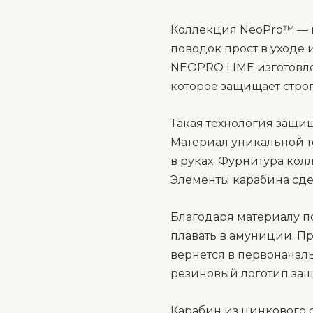
Коллекция NeoPro™ — н
поводок прост в уходе
NEOPRO LIME изготовл
которое защищает строп
Такая технология защи
Материал уникальной т
в руках. Фурнитура ко
Элементы карабина сд
Благодаря материалу по
плавать в амуниции. Пр
вернется в первоначал
резиновый логотип защ
Карабин из цинкового