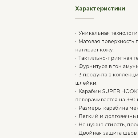
Характеристики
__________
· Уникальная технологи
· Матовая поверхность
натирает кожу;
· Тактильно-приятная те
· Фурнитура в тон амун
· 3 продукта в коллек
шлейки.
· Карабин SUPER HOOK
поворачивается на 360 
· Размеры карабина ме
· Легкий и долговечны
· Не нужно стирать, пр
· Двойная защита швов
;