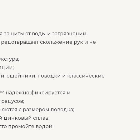
я защиты от воды и загрязнений;
 предотвращает скольжение рук и не
кстура;
иции;
ции: ошейники, поводки и классические
™ надежно фиксируется и
градусов;
няются с размером поводка;
й цинковый сплав;
осто промойте водой;