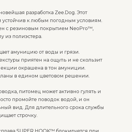
овейшая разработка Zee.Dog. Этот
 и устойчив к любым погодным условиям.
ен с резиновым покрытием NeoPro™,
у из полиэстера.
щает амуницию от воды и грязи.
екстуры приятен на ощупь и не скользит
ллекции окрашена в тон амуниции.
еланы в едином цветовом решении.
водка, питомец может активно гулять и
осто промойте поводок водой, и он
ьный вид. Для длительного срока службы
ищает строчку.
 сплава SUPER HOOK™ блокируется при