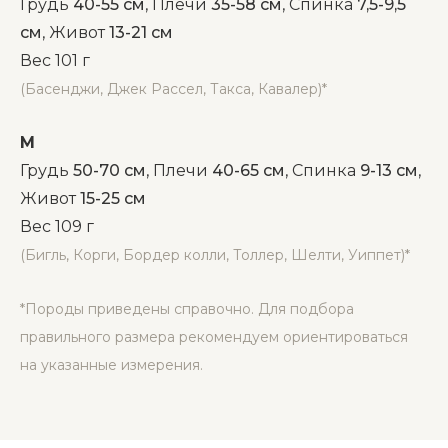
Грудь
40-55 см
, Плечи
35-58 см
, Спинка
7,5-9,5
см
, Живот
13-21 см
Вес 101 г
(Басенджи, Джек Рассел, Такса, Кавалер)*
М
Грудь
50-70 см
, Плечи
40-65 см
, Спинка
9-13 см
,
Живот
15-25 см
Вес 109 г
(Бигль, Корги, Бордер колли, Толлер, Шелти, Уиппет)*
*Породы приведены справочно. Для подбора
правильного размера рекомендуем ориентироваться
на указанные измерения.